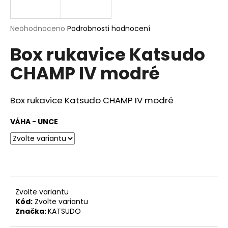
a
j
Průměrné
Neohodnoceno
Podrobnosti hodnocení
í
hodnocení
Box rukavice Katsudo
produktu
t
je
?
CHAMP IV modré
0,0
z
5
hvězdiček.
Box rukavice Katsudo CHAMP IV modré
HLEDAT
VÁHA - UNCE
D
o
p
Zvolte variantu
o
Kód:
Zvolte variantu
r
Značka:
KATSUDO
u