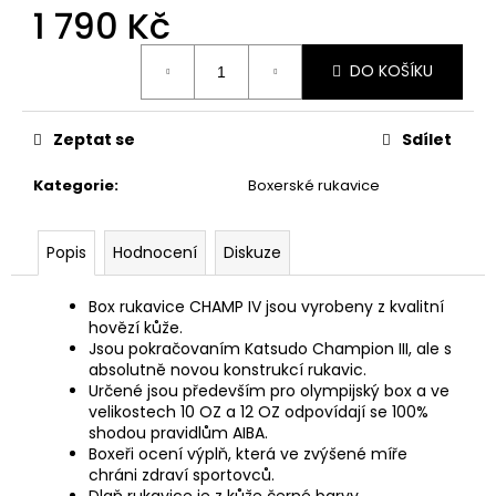
č
1 790 Kč
u
j
Měrná
DO KOŠÍKU
e
cena:
m
e
Zeptat se
Sdílet
Kategorie
:
Boxerské rukavice
DĚTSKÉ
KIMONO
NA
JUDO
Popis
Hodnocení
Diskuze
MIFUNE
TYRO/REI
350
Box rukavice CHAMP IV jsou vyrobeny z kvalitní
-
hovězí kůže.
BÍLÉ
Jsou pokračovaním Katsudo Champion III, ale s
600
absolutně novou konstrukcí rukavic.
Kč
Určené jsou především pro olympijský box a ve
velikostech 10 OZ a 12 OZ odpovídají se 100%
shodou pravidlům AIBA.
Boxeři ocení výplň, která ve zvýšené míře
chráni zdraví sportovců.
Dlaň rukavice je z kůže černé barvy.