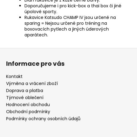
Doporučujeme i pro kick-box a thai box či jiné
úpolové sporty.
Rukavice Katsudo CHAMP IV jsou určené na
sparing = Nejsou určené pro tréning na
boxovacích pytlech a jiných úderových
aparátech.
Z
á
Informace pro vás
p
a
Kontakt
t
Výměna a vrácení zboží
í
Doprava a platba
Týmové oblečení
Hodnocení obchodu
Obchodní podmínky
Podmínky ochrany osobních údajů