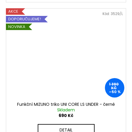
AKCE
Kód:
3529/L
DOPORUČUJEME!
NOVINKA
1 390
KČ
–50 %
Funkční MIZUNO triko UNI CORE LS UNDER - černé
Skladem
690 Kč
DETAIL