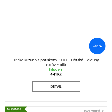
–10 %
Tričko Mizuno s potiskem JUDO - Dětské - dlouhý
rukáv - bílé
Skladem
441 Kč
DETAIL
NOVINKA
Kód:
2083/116