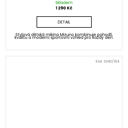
Skladem
1 290 Kč
DETAIL
Stylová dětská mikina Mizuno kombinuje pohodlí,
kvalitu a moderní sportovní vzhled pro každý den.
Kód:
3340/164