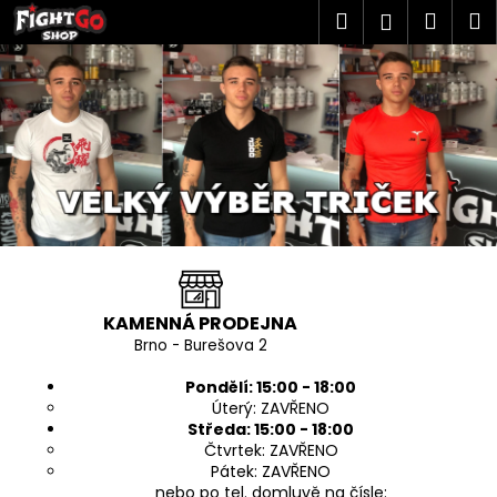
K
Přejít
Hledat
Náku
M
Přihlášen
na
o
O
obsah
Zpět
Zpět
košík
š
T
í
C
k
E
o
V
p
o
Í
t
R
ř
e
A
b
KAMENNÁ PRODEJNA
C
u
Brno - Burešova 2
j
Í
Pondělí: 15:00 - 18:00
e
Úterý: ZAVŘENO
D
Středa: 15:00 - 18:00
t
Čtvrtek: ZAVŘENO
O
e
Pátek: ZAVŘENO
n
nebo po tel. domluvě na čísle: