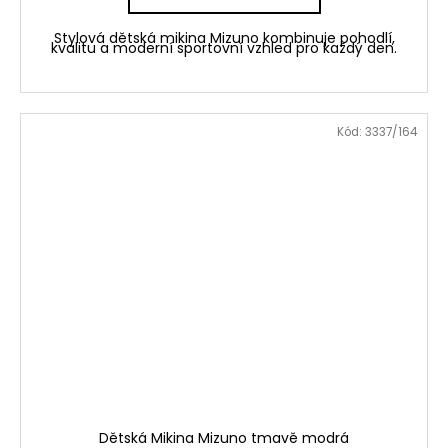
Stylová dětská mikina Mizuno kombinuje pohodlí,
kvalitu a moderní sportovní vzhled pro každý den.
Kód:
3337/164
Dětská Mikina Mizuno tmavě modrá