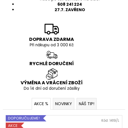
B
608 241 224
a
27.7. ZAVŘENO
A
j
í
t
?
DOPRAVA ZDARMA
Při nákupu od 3 000 Kč
RYCHLÉ DORUČENÍ
HLEDAT
VÝMĚNA A VRÁCENÍ ZBOŽÍ
Do 14 dní od doručení zásilky
D
o
p
AKCE %
NOVINKY
NÁŠ TIP!
o
r
DOPORUČUJEME!
Kód:
1419/L
u
AKCE