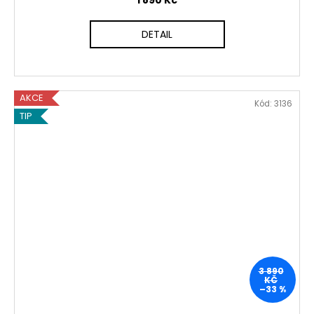
1 890 Kč
DETAIL
AKCE
Kód:
3136
TIP
3 890
KČ
–33 %