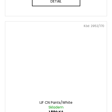
DETAIL
Kód:
2952/170
IJF CN Pants/White
Skladem