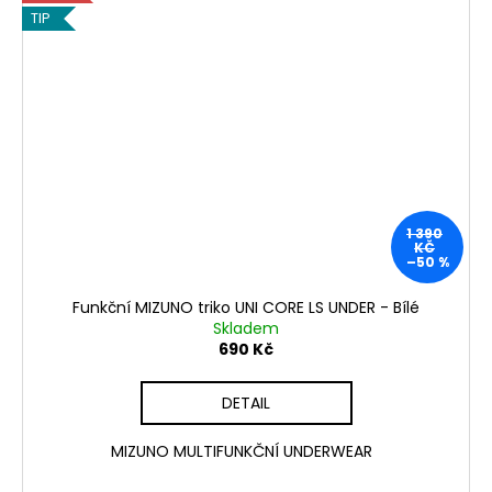
č
TIP
u
j
e
m
e
BATOH
MIZUNO
JUDO
1 390
MODRÝ
KČ
–50 %
890
Kč
Funkční MIZUNO triko UNI CORE LS UNDER - Bílé
Skladem
690 Kč
DETAIL
MIZUNO MULTIFUNKČNÍ UNDERWEAR