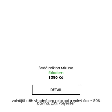
Šedá mikina Mizuno
Skladem
1 390 Kč
DETAIL
volnější střih vhodná pro relaxaci a volný čas - 80%
bavlna, 20% Polyester