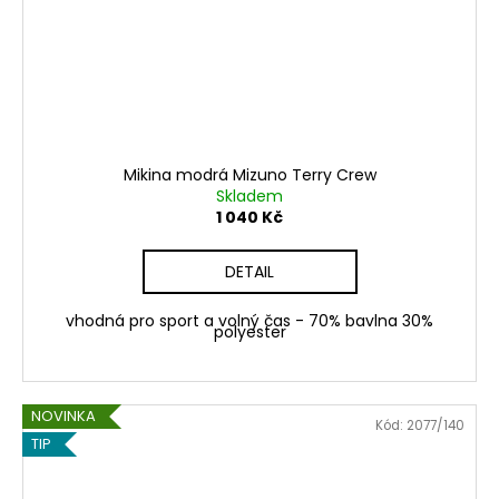
Mikina modrá Mizuno Terry Crew
Skladem
1 040 Kč
DETAIL
vhodná pro sport a volný čas - 70% bavlna 30%
polyester
NOVINKA
Kód:
2077/140
TIP