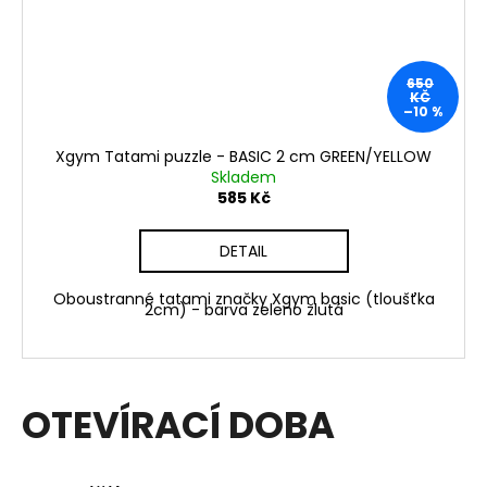
650
KČ
–10 %
Xgym Tatami puzzle - BASIC 2 cm GREEN/YELLOW
Skladem
585 Kč
DETAIL
Oboustranné tatami značky Xgym basic (tloušťka
2cm) - barva zeleno žlutá
OTEVÍRACÍ DOBA