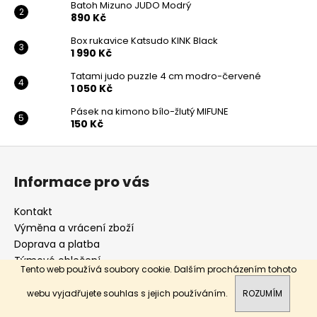
Batoh Mizuno JUDO Modrý
890 Kč
Box rukavice Katsudo KINK Black
1 990 Kč
Tatami judo puzzle 4 cm modro-červené
1 050 Kč
Pásek na kimono bílo-žlutý MIFUNE
150 Kč
Z
á
Informace pro vás
p
a
Kontakt
t
Výměna a vrácení zboží
í
Doprava a platba
Týmové oblečení
Tento web používá soubory cookie. Dalším procházením tohoto
Hodnocení obchodu
Obchodní podmínky
webu vyjadřujete souhlas s jejich používáním.
ROZUMÍM
Podmínky ochrany osobních údajů