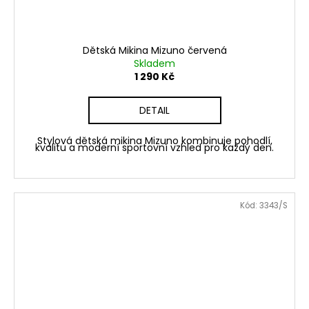
Dětská Mikina Mizuno červená
Skladem
1 290 Kč
DETAIL
Stylová dětská mikina Mizuno kombinuje pohodlí,
kvalitu a moderní sportovní vzhled pro každý den.
Kód:
3343/S