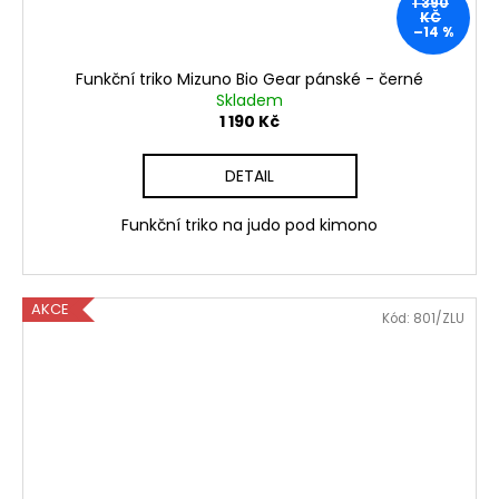
1 390
KČ
–14 %
Funkční triko Mizuno Bio Gear pánské - černé
Skladem
1 190 Kč
DETAIL
Funkční triko na judo pod kimono
AKCE
Kód:
801/ZLU