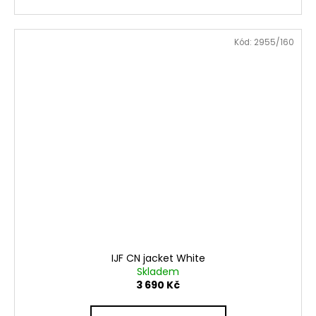
Kód:
2955/160
IJF CN jacket White
Skladem
3 690 Kč