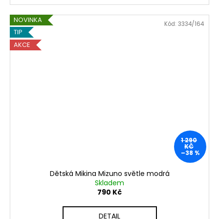
NOVINKA
Kód:
3334/164
TIP
AKCE
1 290
KČ
–38 %
Dětská Mikina Mizuno světle modrá
Skladem
790 Kč
DETAIL