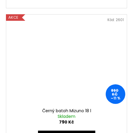
AKCE
Kód:
2601
890
KČ
–11 %
Černý batoh Mizuno 18 l
Skladem
790 Kč