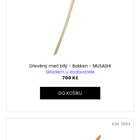
s
p
r
o
d
u
k
t
ů
Dřevěný meč bílý - Bokken - MUSASHI
Skladem u dodavatele
700 Kč
DO KOŠÍKU
Kód:
2563