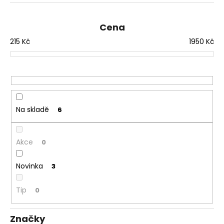
č
n
u
í
j
Cena
p
e
215
Kč
1950
Kč
r
m
e
o
d
u
BOX
RUKAVICE
k
KATSUDO
t
Na skladě
6
KINK
BLACK
ů
1
990
Akce
0
Kč
Novinka
3
Tip
0
Značky