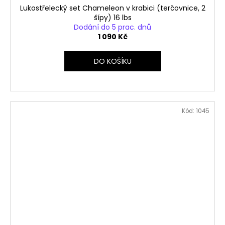
Lukostřelecký set Chameleon v krabici (terčovnice, 2
šípy) 16 lbs
Dodání do 5 prac. dnů
1 090 Kč
DO KOŠÍKU
Kód:
1045