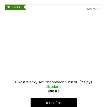
NOVINKA
Kód:
2227
Lukostřelecký set Chameleon v blistru (2 šípy)
Skladem
900 Kč
DO KOŠÍKU