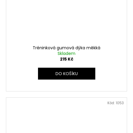
Tréninková gumová dýka měkká
Skladem
215 Kč
DO KOŠÍKU
Kód:
1053