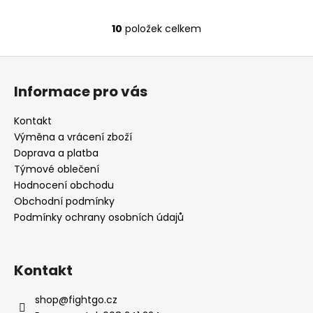
10
položek celkem
O
v
Z
l
á
á
Informace pro vás
d
p
a
a
Kontakt
c
t
Výměna a vrácení zboží
í
í
Doprava a platba
p
Týmové oblečení
r
Hodnocení obchodu
v
Obchodní podmínky
k
Podmínky ochrany osobních údajů
y
v
ý
p
Kontakt
i
s
shop
@
fightgo.cz
u