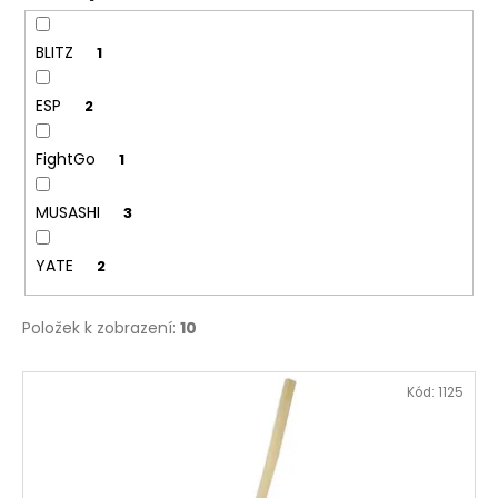
BLITZ
1
ESP
2
FightGo
1
MUSASHI
3
YATE
2
Položek k zobrazení:
10
V
Kód:
1125
ý
p
i