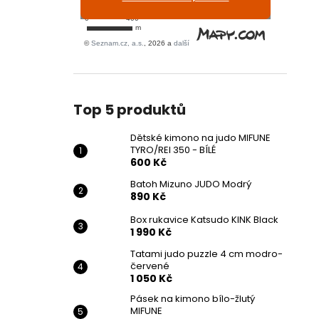
Top 5 produktů
Dětské kimono na judo MIFUNE
TYRO/REI 350 - BÍLÉ
600 Kč
Batoh Mizuno JUDO Modrý
890 Kč
Box rukavice Katsudo KINK Black
1 990 Kč
Tatami judo puzzle 4 cm modro-
červené
1 050 Kč
Pásek na kimono bílo-žlutý
MIFUNE