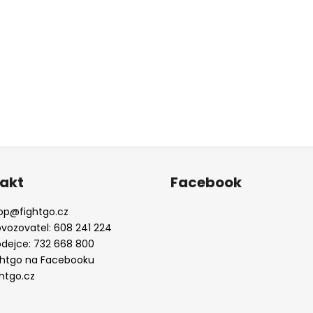
akt
Facebook
op
@
fightgo.cz
ovozovatel: 608 241 224
odejce: 732 668 800
ghtgo na Facebooku
ghtgo.cz