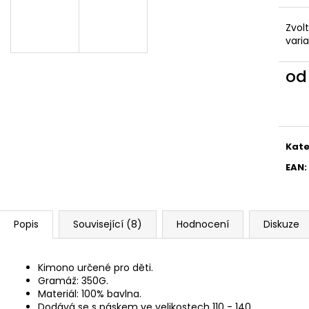
890 Kč
1 990 Kč
Zvol
vari
o
Měr
cena
Kate
EAN
:
Popis
Související (8)
Hodnocení
Diskuze
Kimono určené pro děti.
Gramáž: 350G.
Materiál: 100% bavlna.
Dodává se s páskem ve velikostech 110 - 140.