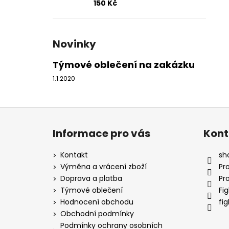
150 Kč
Novinky
Týmové oblečení na zakázku
1.1.2020
Z
á
Informace pro vás
Kont
p
a
Kontakt
sh
t
Výměna a vrácení zboží
Pr
í
Doprava a platba
Pr
Týmové oblečení
Fi
Hodnocení obchodu
fi
Obchodní podmínky
Podmínky ochrany osobních