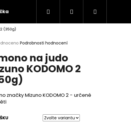
Hledat
Přihlášení
Nákupní
ička
Oblečení
Dárkové předměty a ostatn
2 (350g)
košík
rné
odnoceno
Podrobnosti hodnocení
cení
mono na judo
ktu
zuno KODOMO 2
50g)
ček.
no značky Mizuno KODOMO 2 - určené
ěti
ÝŠKU
ATSUDO KINK BLACK