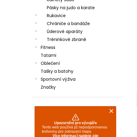
TYRO/REI 350 - BÍLÉ
l
Pásky na judo a karate
600 Kč
Rukavice
Chrániče a bandáže
Úderové aparáty
Tréninkové zbraně
Fitness
Tatami
Oblečení
Tašky a batohy
Sportovní výživa
Značky