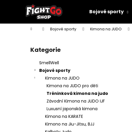
K
Přejít
na
o
Bojové sporty
obsah
Zpět
Zpět
š
do
do
í
Domů
Bojové sporty
Kimona na JUDO
k
obchodu
obchodu
P
o
Kategorie
Přeskočit
s
kategorie
t
SmellWell
r
Bojové sporty
a
Kimona na JUDO
n
Kimona na JUDO pro děti
n
Tréninková kimona na judo
í
Závodní Kimona na JUDO IJF
p
Luxusní japonská kimona
a
Kimona na KARATE
n
Kimono na Jiu-Jitsu, BJJ
DĚTSKÉ KIMONO NA JUDO MIFUNE
e
Kalhoty Judo