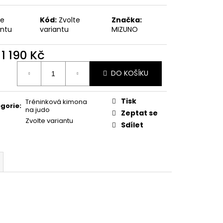
te
Kód:
Zvolte
Značka:
antu
variantu
MIZUNO
d
1 190 Kč
ná
DO KOŠÍKU
:
Tisk
Tréninková kimona
gorie
:
na judo
Zeptat se
Zvolte variantu
Sdílet