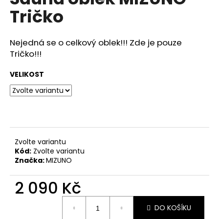
je
a
Tričko
0,0
z
j
5
í
hvězdiček.
Nejedná se o celkový oblek!!! Zde je pouze
t
Tričko!!!
?
VELIKOST
HLEDAT
Zvolte variantu
Kód:
Zvolte variantu
D
Značka:
MIZUNO
o
p
2 090 Kč
o
r
Měrná
DO KOŠÍKU
u
cena: