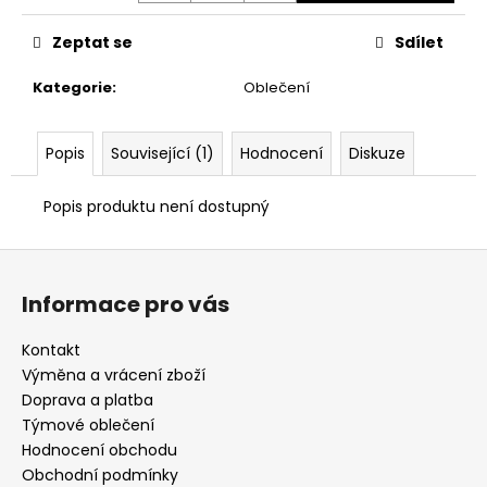
č
u
Zeptat se
Sdílet
j
e
Kategorie
:
Oblečení
m
e
Popis
Související (1)
Hodnocení
Diskuze
BOX
RUKAVICE
Popis produktu není dostupný
KATSUDO
KINK
Z
BLACK
á
1
Informace pro vás
990
p
Kč
a
Kontakt
t
Výměna a vrácení zboží
í
Doprava a platba
Týmové oblečení
Hodnocení obchodu
Obchodní podmínky