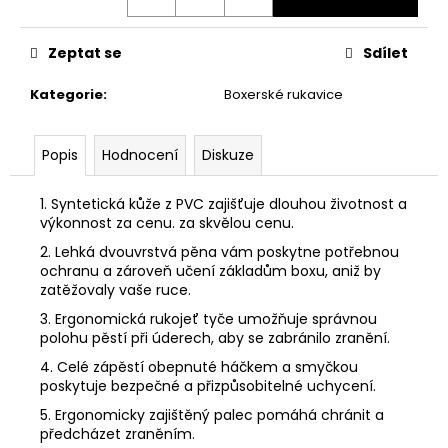
č
u
j
Zeptat se
Sdílet
e
m
Kategorie
:
Boxerské rukavice
e
Popis
Hodnocení
Diskuze
PÁSEK
NA
1. Syntetická kůže z PVC zajišťuje dlouhou životnost a
KIMONO
BÍLO-
výkonnost za cenu. za skvělou cenu.
ŽLUTÝ
2. Lehká dvouvrstvá pěna vám poskytne potřebnou
MIFUNE
ochranu a zároveň učení základům boxu, aniž by
150
zatěžovaly vaše ruce.
Kč
3. Ergonomická rukojeť tyče umožňuje správnou
polohu pěstí při úderech, aby se zabránilo zranění.
4. Celé zápěstí obepnuté háčkem a smyčkou
poskytuje bezpečné a přizpůsobitelné uchycení.
5. Ergonomicky zajištěný palec pomáhá chránit a
předcházet zraněním.