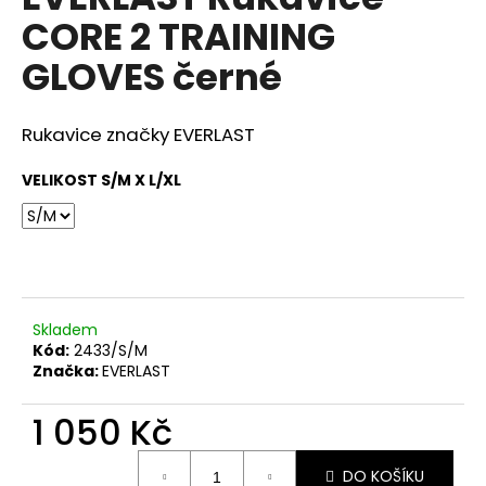
je
a
CORE 2 TRAINING
0,0
z
j
GLOVES černé
5
í
hvězdiček.
t
Rukavice značky EVERLAST
?
VELIKOST S/M X L/XL
HLEDAT
Skladem
D
Kód:
2433/S/M
o
Značka:
EVERLAST
p
o
1 050 Kč
r
Měrná
u
DO KOŠÍKU
cena: