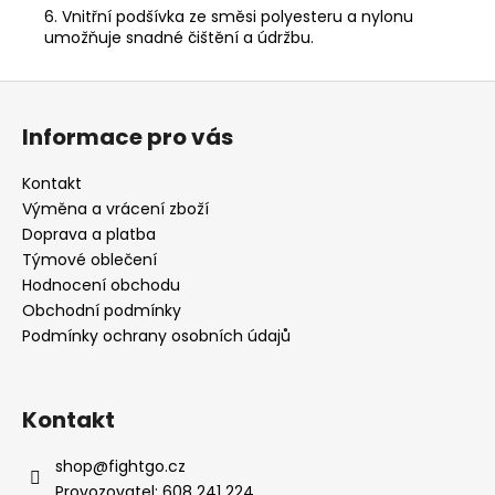
6. Vnitřní podšívka ze směsi polyesteru a nylonu
umožňuje snadné čištění a údržbu.
Z
á
Informace pro vás
p
a
Kontakt
t
Výměna a vrácení zboží
í
Doprava a platba
Týmové oblečení
Hodnocení obchodu
Obchodní podmínky
Podmínky ochrany osobních údajů
Kontakt
shop
@
fightgo.cz
Provozovatel: 608 241 224