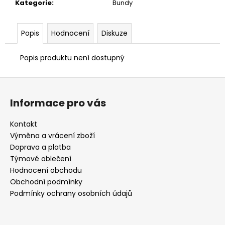
č
Kategorie
:
Bundy
u
j
e
Popis
Hodnocení
Diskuze
m
e
Popis produktu není dostupný
Z
TATAMI
á
JUDO
Informace pro vás
PUZZLE
p
4
a
CM
Kontakt
MODRO-
t
Výměna a vrácení zboží
ČERVENÉ
í
Doprava a platba
1
Týmové oblečení
050
Kč
Hodnocení obchodu
Obchodní podmínky
Podmínky ochrany osobních údajů