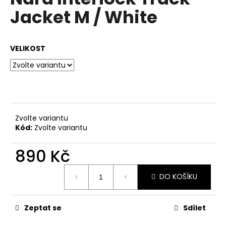
je
a
Jacket M / White
0,0
z
j
5
í
hvězdiček.
VELIKOST
t
?
HLEDAT
Zvolte variantu
Kód:
Zvolte variantu
890 Kč
D
Měrná
o
DO KOŠÍKU
cena:
p
o
r
Zeptat se
Sdílet
u