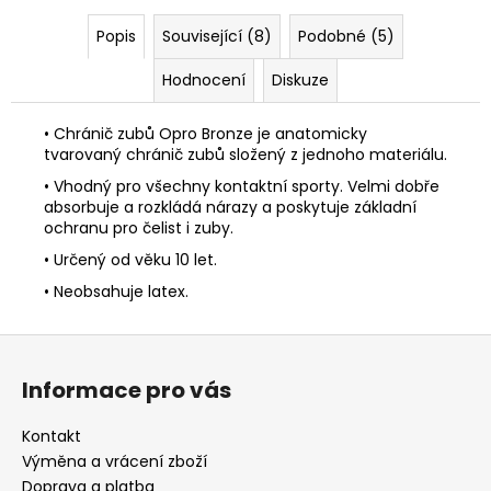
č
u
Popis
Související (8)
Podobné (5)
j
e
Hodnocení
Diskuze
m
e
• Chránič zubů Opro Bronze je anatomicky
tvarovaný chránič zubů složený z jednoho materiálu.
• Vhodný pro všechny kontaktní sporty. Velmi dobře
PÁSEK
NA
absorbuje a rozkládá nárazy a poskytuje základní
KIMONO
ochranu pro čelist i zuby.
BÍLO-
• Určený od věku 10 let.
ŽLUTÝ
MIFUNE
• Neobsahuje latex.
150
Kč
Z
á
Informace pro vás
p
a
Kontakt
t
Výměna a vrácení zboží
í
Doprava a platba