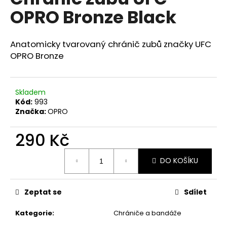
je
a
OPRO Bronze Black
0,0
z
j
5
í
hvězdiček.
Anatomicky tvarovaný chránič zubů značky UFC
t
OPRO Bronze
?
Skladem
Kód:
993
Značka:
OPRO
HLEDAT
290 Kč
Měrná
D
DO KOŠÍKU
cena:
o
p
Zeptat se
Sdílet
o
r
Kategorie
:
Chrániče a bandáže
u