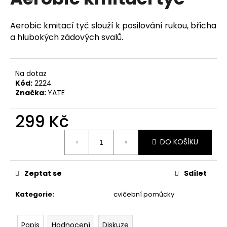
je
a
0,0
z
j
Aerobic kmitací tyč slouží k posilování rukou, břicha
5
í
a hlubokých zádových svalů.
hvězdiček.
t
?
Na dotaz
Kód:
2224
Značka:
YATE
299 Kč
HLEDAT
Měrná
DO KOŠÍKU
cena:
D
o
Zeptat se
Sdílet
p
o
Kategorie
:
cvičební pomůcky
r
u
Popis
Hodnocení
Diskuze