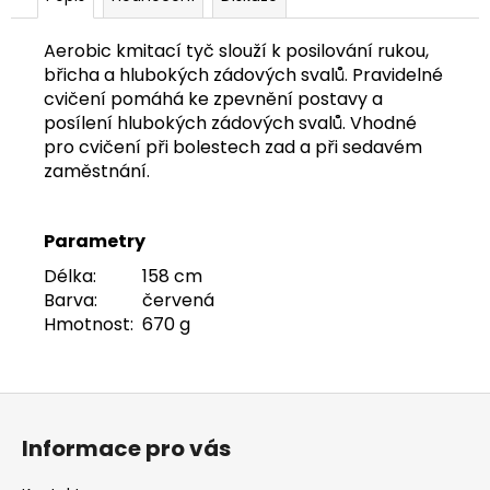
č
u
j
Aerobic kmitací tyč slouží k posilování rukou,
e
břicha a hlubokých zádových svalů. Pravidelné
m
cvičení pomáhá ke zpevnění postavy a
e
posílení hlubokých zádových svalů. Vhodné
pro cvičení při bolestech zad a při sedavém
zaměstnání.
PÁSEK
NA
KIMONO
Parametry
BÍLO-
ŽLUTÝ
Délka:
158 cm
MIFUNE
Barva:
červená
150
Hmotnost:
670 g
Kč
Z
á
Informace pro vás
p