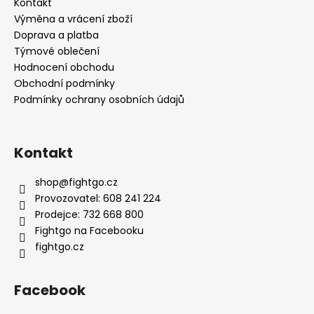
a
Kontakt
t
Výměna a vrácení zboží
í
Doprava a platba
Týmové oblečení
Hodnocení obchodu
Obchodní podmínky
Podmínky ochrany osobních údajů
Kontakt
shop
@
fightgo.cz
Provozovatel: 608 241 224
Prodejce: 732 668 800
Fightgo na Facebooku
fightgo.cz
Facebook