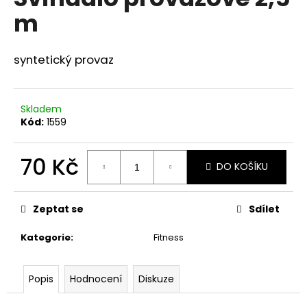
je
a
m
0,0
z
j
5
í
hvězdiček.
syntetický provaz
t
?
Skladem
Kód:
1559
70 Kč
HLEDAT
DO KOŠÍKU
Měrná
cena:
Zeptat se
Sdílet
D
o
Kategorie
:
Fitness
p
o
r
Popis
Hodnocení
Diskuze
u