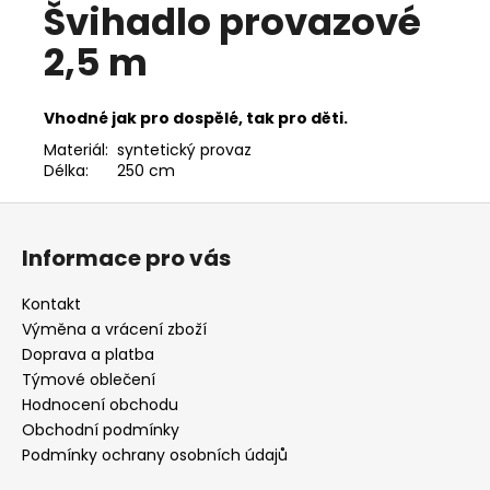
č
Švihadlo provazové
u
j
2,5 m
e
m
Vhodné jak pro dospělé, tak pro děti.
e
Materiál:
syntetický provaz
Délka:
250 cm
DĚTSKÉ
KIMONO
Z
NA
á
JUDO
Informace pro vás
MIFUNE
p
TYRO/REI
a
350
Kontakt
-
t
Výměna a vrácení zboží
BÍLÉ
í
Doprava a platba
600
Týmové oblečení
Kč
Hodnocení obchodu
Obchodní podmínky
Podmínky ochrany osobních údajů