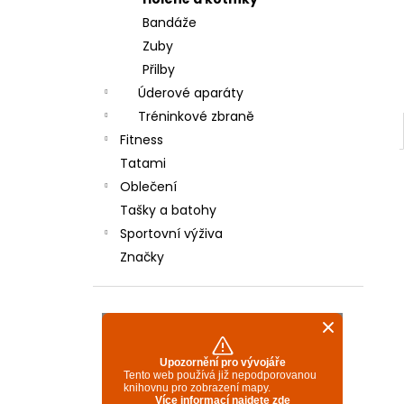
TYRO/REI 350 - BÍLÉ
l
Bandáže
600 Kč
Zuby
Přilby
Úderové aparáty
Tréninkové zbraně
Fitness
Tatami
Oblečení
Tašky a batohy
Sportovní výživa
Značky