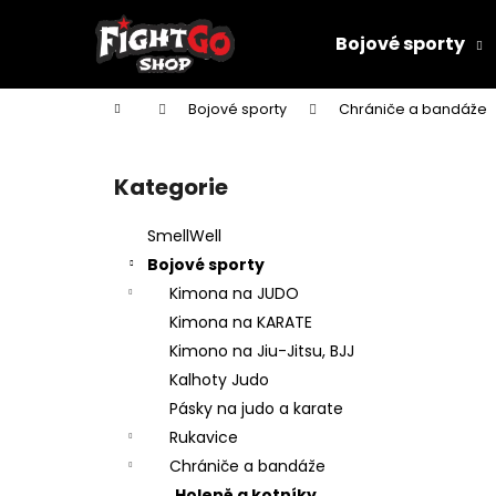
K
Přejít
na
o
Bojové sporty
obsah
Zpět
Zpět
š
do
do
í
Domů
Bojové sporty
Chrániče a bandáže
k
obchodu
obchodu
P
o
Kategorie
Přeskočit
s
kategorie
t
SmellWell
r
Bojové sporty
a
Kimona na JUDO
n
Kimona na KARATE
n
Kimono na Jiu-Jitsu, BJJ
í
Kalhoty Judo
p
Pásky na judo a karate
a
Rukavice
n
Chrániče a bandáže
DĚTSKÉ KIMONO NA JUDO MIFUNE
e
Holeně a kotníky