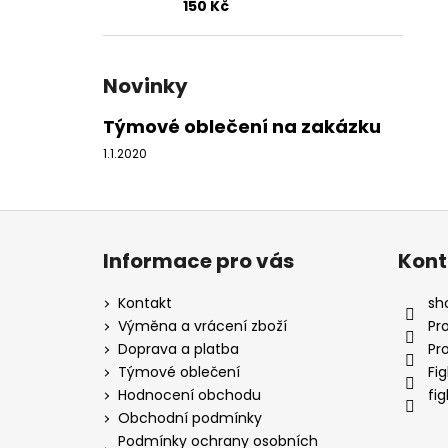
150 Kč
Novinky
Týmové oblečení na zakázku
1.1.2020
Z
á
Informace pro vás
Kont
p
a
Kontakt
sh
t
Výměna a vrácení zboží
Pr
í
Doprava a platba
Pr
Týmové oblečení
Fi
Hodnocení obchodu
fi
Obchodní podmínky
Podmínky ochrany osobních