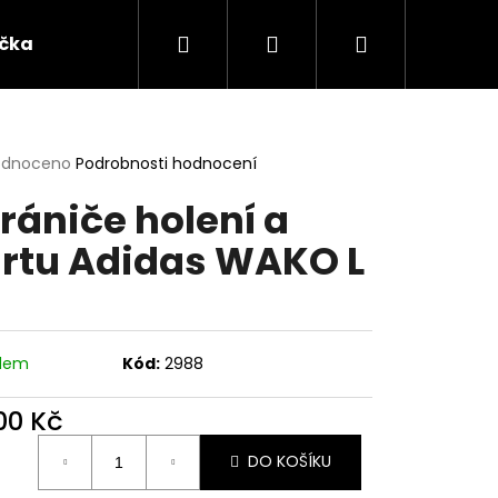
Hledat
Přihlášení
Nákupní
ička
Oblečení
Dárkové předměty a ostatn
košík
rné
odnoceno
Podrobnosti hodnocení
cení
rániče holení a
ktu
rtu Adidas WAKO L
ček.
adem
Kód:
2988
200 Kč
ná
DO KOŠÍKU
:
ATSUDO KINK BLACK