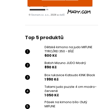
Top 5 produktů
Dětské kimono na judo MIFUNE
TYRO/REI 350 - BÍLÉ
600 Kč
Batoh Mizuno JUDO Modrý
890 Kč
Box rukavice Katsudo KINK Black
1 990 Kč
Tatami judo puzzle 4 cm modro-
červené
1 050 Kč
Pásek na kimono bílo-žlutý
MIFUNE