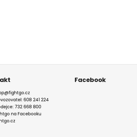
akt
Facebook
op
@
fightgo.cz
ovozovatel: 608 241 224
odejce: 732 668 800
ghtgo na Facebooku
ghtgo.cz