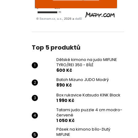
Top 5 produktů
Dětské kimono na judo MIFUNE
TYRO/REI 350 - BÍLÉ
600 Kč
Batoh Mizuno JUDO Modrý
890 Kč
Box rukavice Katsudo KINK Black
1 990 Kč
Tatami judo puzzle 4 cm modro-
červené
1 050 Kč
Pásek na kimono bílo-žlutý
MIFUNE