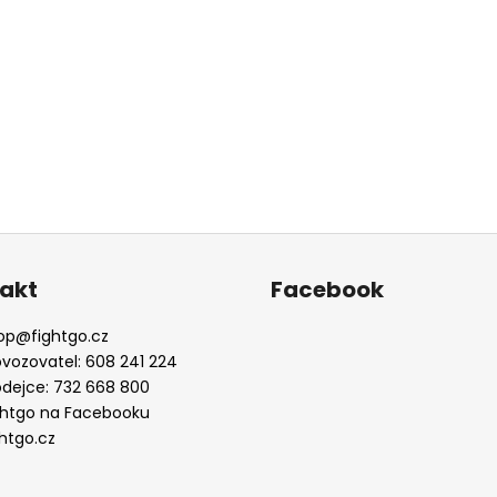
akt
Facebook
op
@
fightgo.cz
ovozovatel: 608 241 224
odejce: 732 668 800
ghtgo na Facebooku
ghtgo.cz