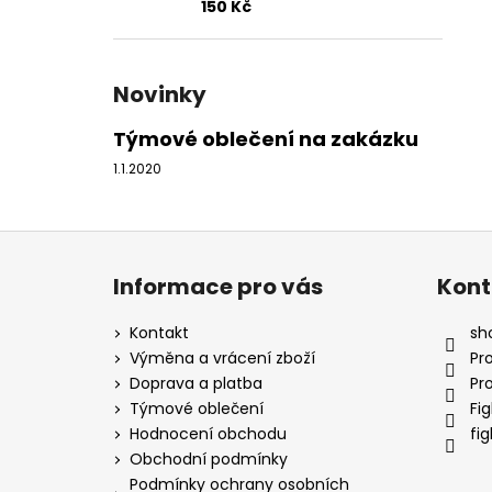
150 Kč
Novinky
Týmové oblečení na zakázku
1.1.2020
Z
á
Informace pro vás
Kont
p
a
Kontakt
sh
t
Výměna a vrácení zboží
Pr
í
Doprava a platba
Pr
Týmové oblečení
Fi
Hodnocení obchodu
fi
Obchodní podmínky
Podmínky ochrany osobních