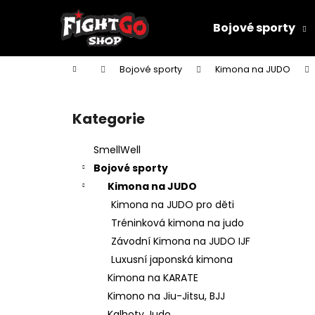
K
Přejít
na
o
Bojové sporty
obsah
Zpět
Zpět
š
do
do
í
Domů
Bojové sporty
Kimona na JUDO
k
obchodu
obchodu
P
o
Kategorie
Přeskočit
s
kategorie
t
SmellWell
r
Bojové sporty
a
Kimona na JUDO
n
Kimona na JUDO pro děti
n
Tréninková kimona na judo
í
Závodní Kimona na JUDO IJF
p
Luxusní japonská kimona
a
Kimona na KARATE
n
Kimono na Jiu-Jitsu, BJJ
DĚTSKÉ KIMONO NA JUDO MIFUNE
e
Kalhoty Judo