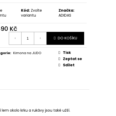
te
Kód:
Zvolte
Značka:
antu
variantu
ADIDAS
490 Kč
ná
DO KOŠÍKU
:
Tisk
gorie
:
Kimona na JUDO
Zeptat se
Sdílet
lem okolo krku a rukávy jsou také užší.