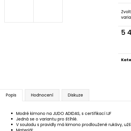
890 Kč
1 990 Kč
Zvol
vari
5 
Měr
cena
Kate
Popis
Hodnocení
Diskuze
Modré kimono na JUDO ADIDAS, s certifikací IJF
Jedná se o variantu pro štíhlé.
V souladu s pravidly má kimono prodloužené rukávy, užší 
Materiál: