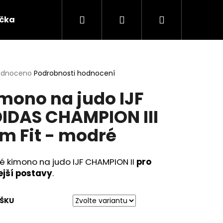
Hledat
Přihlášení
Nákupní
ička
Oblečení
Dárkové předměty a ostatn
košík
rné
odnoceno
Podrobnosti hodnocení
cení
mono na judo IJF
ktu
IDAS CHAMPION III
im Fit - modré
ček.
é kimono na judo IJF CHAMPION II
pro
ejší postavy
.
ÝŠKU
ATSUDO KINK BLACK