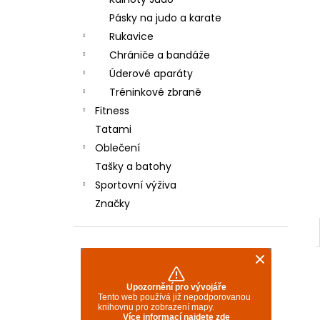
TYRO/REI 350 - BÍLÉ
l
Pásky na judo a karate
600 Kč
Rukavice
Chrániče a bandáže
Úderové aparáty
Tréninkové zbraně
Fitness
Tatami
Oblečení
Tašky a batohy
Sportovní výživa
Značky