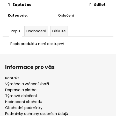
č
Zeptat se
Sdílet
u
j
Kategorie
:
Oblečení
e
m
e
Popis
Hodnocení
Diskuze
Popis produktu není dostupný
BATOH
MIZUNO
JUDO
Z
MODRÝ
á
890
Informace pro vás
Kč
p
a
Kontakt
t
Výměna a vrácení zboží
í
Doprava a platba
Týmové oblečení
Hodnocení obchodu
Obchodní podmínky
Podmínky ochrany osobních údajů