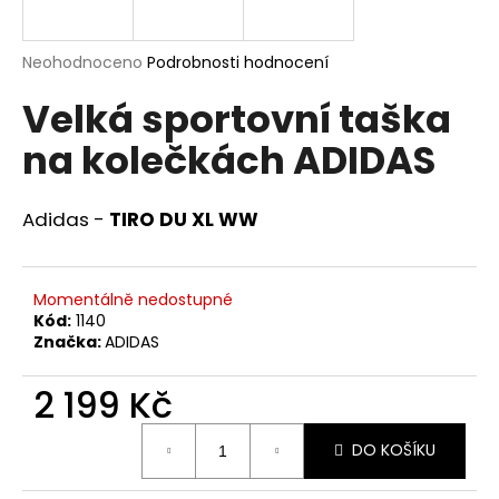
a
j
Průměrné
Neohodnoceno
Podrobnosti hodnocení
í
hodnocení
Velká sportovní taška
produktu
t
je
?
na kolečkách ADIDAS
0,0
z
5
hvězdiček.
Adidas -
TIRO DU XL WW
HLEDAT
Momentálně nedostupné
Kód:
1140
Značka:
ADIDAS
D
o
2 199 Kč
p
o
Měrná
r
DO KOŠÍKU
cena:
u