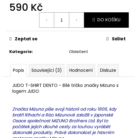
č
590 Kč
u
j
Měrná
DO KOŠÍKU
e
cena:
m
e
Zeptat se
Sdílet
Kategorie
:
Oblečení
DĚTSKÉ
KIMONO
NA
JUDO
Popis
Související (3)
Hodnocení
Diskuze
MIFUNE
TYRO/REI
350
JUDO T-SHIRT DENTO - Bílé tričko značky Mizuno s
-
logem JUDO
BÍLÉ
600
Kč
Značka Mizuno píše svoji historii od roku 1906, kdy
bratři Rihachi a Rizo Mizunové založili v japonské
Osace společnost MIZUNO Brothers Ltd. Byl to
počátek jejich dlouhé cesty za touhou vyrábět
dokonalé produkty. Právě dokonalost je hlavním