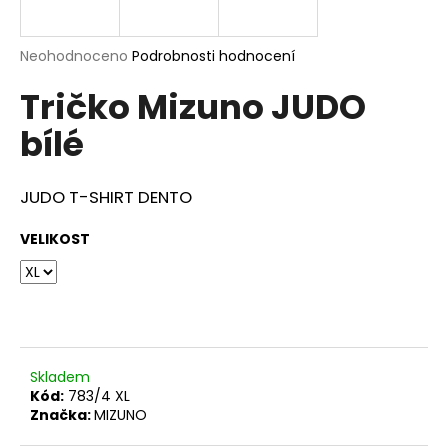
a
j
Průměrné
Neohodnoceno
Podrobnosti hodnocení
í
hodnocení
Tričko Mizuno JUDO
produktu
t
je
?
bílé
0,0
z
5
hvězdiček.
JUDO T-SHIRT DENTO
HLEDAT
VELIKOST
D
o
p
Skladem
o
Kód:
783/4 XL
r
Značka:
MIZUNO
u