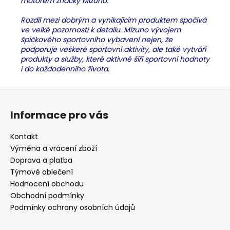
motorem značky Mizuno.
Rozdíl mezi dobrým a vynikajícím produktem spočívá
ve velké pozornosti k detailu. Mizuno vývojem
špičkového sportovního vybavení nejen, že
podporuje veškeré sportovní aktivity, ale také vytváří
produkty a služby, které aktivně šíří sportovní hodnoty
i do každodenního života.
Z
á
Informace pro vás
p
a
Kontakt
t
Výměna a vrácení zboží
í
Doprava a platba
Týmové oblečení
Hodnocení obchodu
Obchodní podmínky
Podmínky ochrany osobních údajů