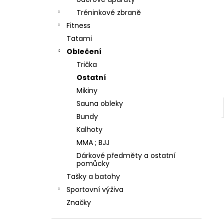
TYRO/REI 350 - BÍLÉ
l
Tréninkové zbraně
600 Kč
Fitness
Tatami
Oblečení
Trička
Ostatní
Mikiny
Sauna obleky
Bundy
Kalhoty
MMA ; BJJ
Dárkové předměty a ostatní
pomůcky
Tašky a batohy
Sportovní výživa
Značky