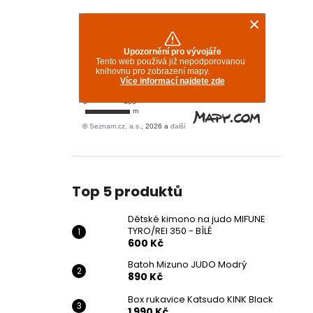
Top 5 produktů
Dětské kimono na judo MIFUNE
TYRO/REI 350 - BÍLÉ
600 Kč
Batoh Mizuno JUDO Modrý
890 Kč
Box rukavice Katsudo KINK Black
1 990 Kč