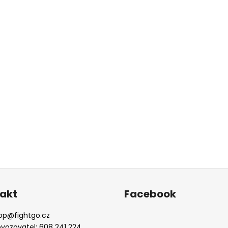
akt
Facebook
op
@
fightgo.cz
ovozovatel: 608 241 224