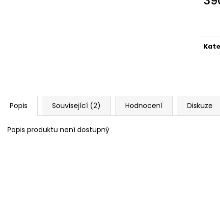
39
890 Kč
1 990 Kč
Měr
cena
Kate
Popis
Související (2)
Hodnocení
Diskuze
Popis produktu není dostupný