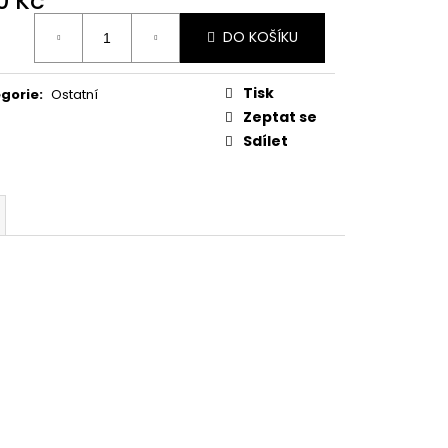
0 Kč
ná
DO KOŠÍKU
:
Tisk
gorie
:
Ostatní
Zeptat se
Sdílet