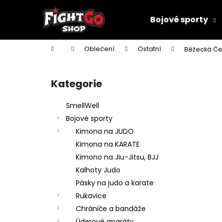
K
Přejít
na
o
Bojové sporty
obsah
Zpět
Zpět
š
do
do
í
Domů
Oblečení
Ostatní
Běžecká Če
k
obchodu
obchodu
P
o
Kategorie
Přeskočit
s
kategorie
t
SmellWell
r
Bojové sporty
a
Kimona na JUDO
n
Kimona na KARATE
n
Kimono na Jiu-Jitsu, BJJ
í
Kalhoty Judo
p
Pásky na judo a karate
a
Rukavice
n
Chrániče a bandáže
DĚTSKÉ KIMONO NA JUDO MIFUNE
e
Úderové aparáty