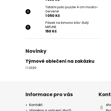
Tatami judo puzzle 4 cm modro-
červené
1 050 Kč
Pásek na kimono bílo-žlutý
MIFUNE
150 Kč
Novinky
Týmové oblečení na zakázku
1.1.2020
Z
á
Informace pro vás
Kont
p
a
Kontakt
sh
t
Výměna a vrácení zboží
Pr