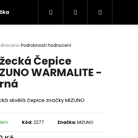
Hledat
Přihlášení
Nákupní
ička
Oblečení
Dárkové předměty a ostatn
košík
rné
odnoceno
Podrobnosti hodnocení
cení
žecká Čepice
ktu
ZUNO WARMALITE -
rná
ček.
cká skvělá čepice značky MIZUNO
adem
Kód:
2277
Značka:
MIZUNO
ATSUDO KINK BLACK