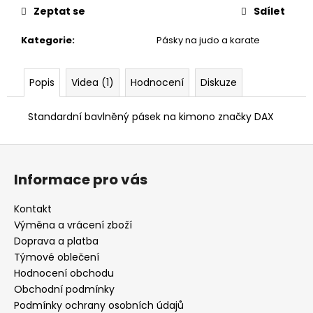
č
Zeptat se
Sdílet
u
j
Kategorie
:
Pásky na judo a karate
e
m
e
Popis
Videa (1)
Hodnocení
Diskuze
Standardní bavlněný pásek na kimono značky DAX
BATOH
MIZUNO
JUDO
Z
MODRÝ
á
890
Informace pro vás
p
Kč
a
Kontakt
t
Výměna a vrácení zboží
í
Doprava a platba
Týmové oblečení
Hodnocení obchodu
Obchodní podmínky
Podmínky ochrany osobních údajů