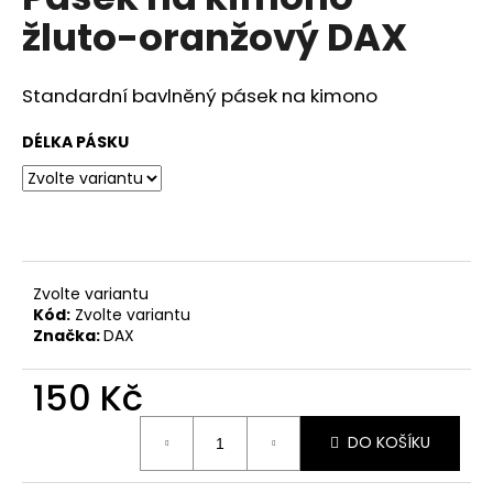
je
a
žluto-oranžový DAX
0,0
z
j
5
í
hvězdiček.
Standardní bavlněný pásek na kimono
t
?
DÉLKA PÁSKU
HLEDAT
Zvolte variantu
Kód:
Zvolte variantu
Značka:
DAX
D
o
150 Kč
p
o
Měrná
DO KOŠÍKU
r
cena:
u