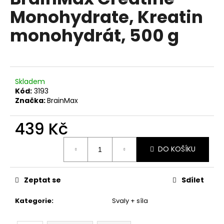
je
a
Monohydrate, Kreatin
0,0
z
j
monohydrát, 500 g
5
í
hvězdiček.
t
?
Skladem
Kód:
3193
Značka:
BrainMax
HLEDAT
439 Kč
Měrná
DO KOŠÍKU
cena:
D
o
p
Zeptat se
Sdílet
o
Kategorie
:
Svaly + síla
r
u