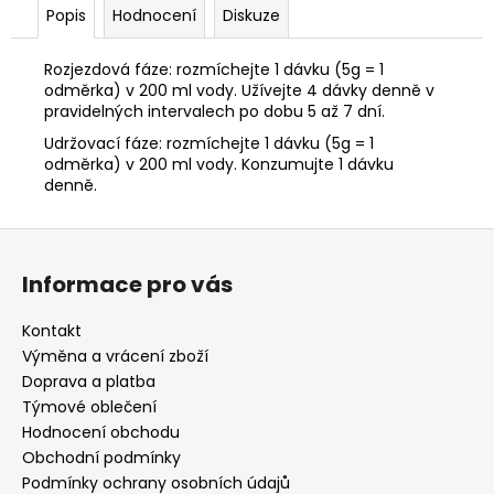
č
Popis
Hodnocení
Diskuze
u
j
Rozjezdová fáze: rozmíchejte 1 dávku (5g = 1
e
odměrka) v 200 ml vody. Užívejte 4 dávky denně v
m
pravidelných intervalech po dobu 5 až 7 dní.
e
Udržovací fáze: rozmíchejte 1 dávku (5g = 1
odměrka) v 200 ml vody. Konzumujte 1 dávku
denně.
BATOH
MIZUNO
JUDO
Z
MODRÝ
á
890
Informace pro vás
p
Kč
a
Kontakt
t
Výměna a vrácení zboží
í
Doprava a platba
Týmové oblečení
Hodnocení obchodu
Obchodní podmínky
Podmínky ochrany osobních údajů