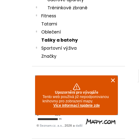
TYRO/REI 350 - BÍLÉ
l
Tréninkové zbraně
600 Kč
Fitness
Tatami
Oblečení
Tašky a batohy
Sportovní výživa
Značky