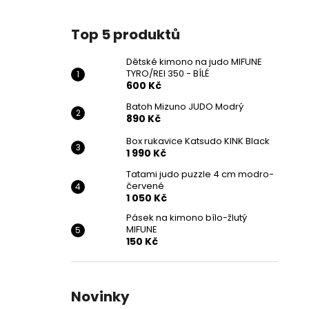
Top 5 produktů
Dětské kimono na judo MIFUNE
TYRO/REI 350 - BÍLÉ
600 Kč
Batoh Mizuno JUDO Modrý
890 Kč
Box rukavice Katsudo KINK Black
1 990 Kč
Tatami judo puzzle 4 cm modro-
červené
1 050 Kč
Pásek na kimono bílo-žlutý
MIFUNE
150 Kč
Novinky