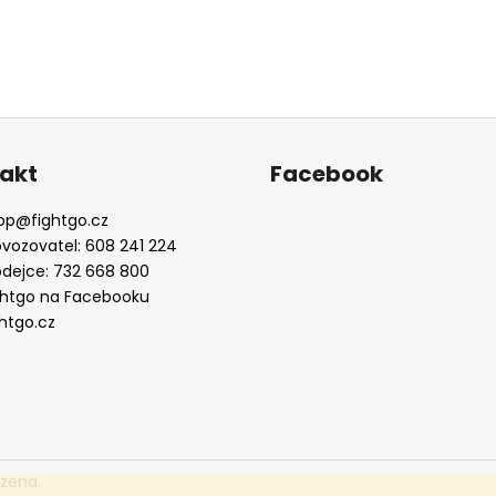
akt
Facebook
op
@
fightgo.cz
ovozovatel: 608 241 224
odejce: 732 668 800
ghtgo na Facebooku
ghtgo.cz
azena.