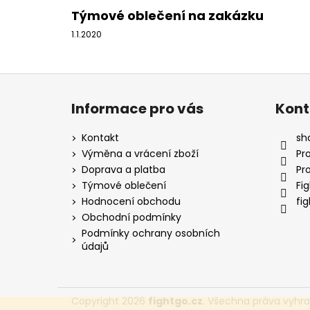
Týmové oblečení na zakázku
1.1.2020
Z
á
Informace pro vás
Kont
p
a
Kontakt
sh
t
Výměna a vrácení zboží
Pr
í
Doprava a platba
Pr
Týmové oblečení
Fi
Hodnocení obchodu
fi
Obchodní podmínky
Podmínky ochrany osobních
údajů
Copyright 2026
fightgo.cz
. Všechna práva vyhr