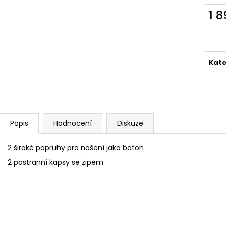
890 Kč
1 990 Kč
1 
Měr
cena
Kate
Popis
Hodnocení
Diskuze
2 široké popruhy pro nošení jako batoh
2 postranní kapsy se zipem