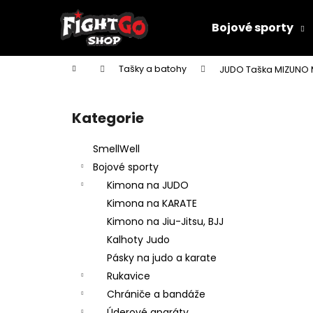
K
Přejít
na
o
Bojové sporty
obsah
Zpět
Zpět
š
do
do
í
Domů
Tašky a batohy
JUDO Taška MIZUNO M
k
obchodu
obchodu
P
o
Kategorie
Přeskočit
s
kategorie
t
SmellWell
r
Bojové sporty
a
Kimona na JUDO
n
Kimona na KARATE
n
Kimono na Jiu-Jitsu, BJJ
í
Kalhoty Judo
p
Pásky na judo a karate
a
Rukavice
n
Chrániče a bandáže
DĚTSKÉ KIMONO NA JUDO MIFUNE
e
Úderové aparáty