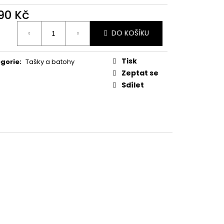
890 Kč
ná
DO KOŠÍKU
:
Tisk
gorie
:
Tašky a batohy
Zeptat se
Sdílet