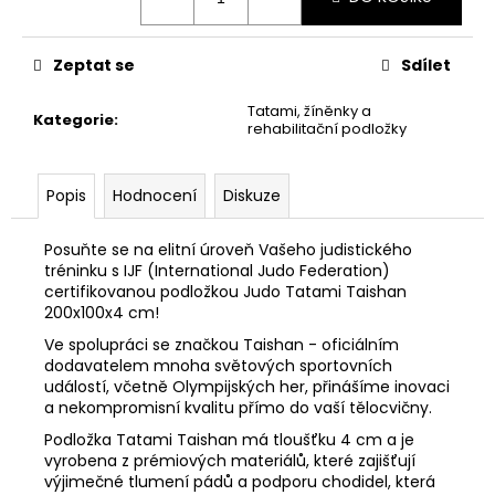
č
u
j
Zeptat se
Sdílet
e
m
Tatami, žíněnky a
Kategorie
:
e
rehabilitační podložky
BATOH
Popis
Hodnocení
Diskuze
MIZUNO
JUDO
MODRÝ
Posuňte se na elitní úroveň Vašeho judistického
tréninku s IJF (International Judo Federation)
890
certifikovanou podložkou Judo Tatami Taishan
Kč
200x100x4 cm!
Ve spolupráci se značkou Taishan - oficiálním
dodavatelem mnoha světových sportovních
událostí, včetně Olympijských her, přinášíme inovaci
a nekompromisní kvalitu přímo do vaší tělocvičny.
Podložka Tatami Taishan má tloušťku 4 cm a je
vyrobena z prémiových materiálů, které zajišťují
výjimečné tlumení pádů a podporu chodidel, která