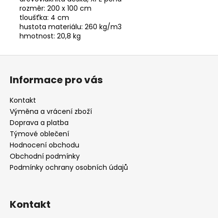
rozměr: 200 x 100 cm
tloušťka: 4 cm
hustota materiálu: 260 kg/m3
hmotnost: 20,8 kg
Z
á
Informace pro vás
p
a
Kontakt
t
Výměna a vrácení zboží
í
Doprava a platba
Týmové oblečení
Hodnocení obchodu
Obchodní podmínky
Podmínky ochrany osobních údajů
Kontakt