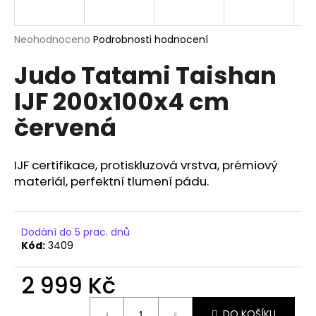
a
j
Průměrné
Neohodnoceno
Podrobnosti hodnocení
í
hodnocení
Judo Tatami Taishan
produktu
t
je
?
IJF 200x100x4 cm
0,0
z
červená
5
hvězdiček.
IJF certifikace, protiskluzová vrstva, prémiový
HLEDAT
materiál, perfektní tlumení pádu.
D
Dodání do 5 prac. dnů
o
Kód:
3409
p
o
2 999 Kč
r
u
Měrná
DO KOŠÍKU
cena: