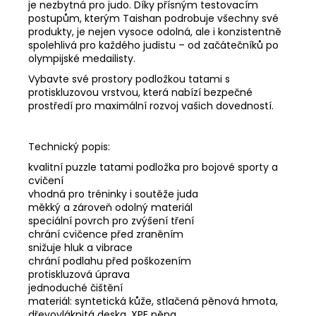
je nezbytná pro judo. Díky přísným testovacím
postupům, kterým Taishan podrobuje všechny své
produkty, je nejen vysoce odolná, ale i konzistentně
spolehlivá pro každého judistu – od začátečníků po
olympijské medailisty.
Vybavte své prostory podložkou tatami s
protiskluzovou vrstvou, která nabízí bezpečné
prostředí pro maximální rozvoj vašich dovedností.
Technický popis:
kvalitní puzzle tatami podložka pro bojové sporty a
cvičení
vhodná pro tréninky i soutěže juda
měkký a zároveň odolný materiál
speciální povrch pro zvýšení tření
chrání cvičence před zraněním
snižuje hluk a vibrace
chrání podlahu před poškozením
protiskluzová úprava
jednoduché čištění
materiál: syntetická kůže, stlačená pěnová hmota,
dřevovláknitá deska, XPE pěna