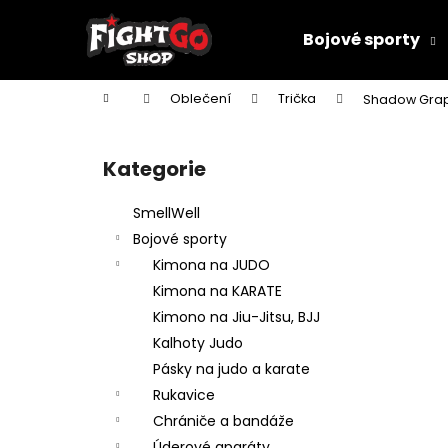
K
Přejít
na
o
Bojové sporty
obsah
Zpět
Zpět
š
do
do
í
Domů
Oblečení
Trička
Shadow Graph
k
obchodu
obchodu
P
o
Kategorie
Přeskočit
s
kategorie
t
SmellWell
r
Bojové sporty
a
Kimona na JUDO
n
Kimona na KARATE
n
Kimono na Jiu-Jitsu, BJJ
í
Kalhoty Judo
p
Pásky na judo a karate
a
Rukavice
n
Chrániče a bandáže
DĚTSKÉ KIMONO NA JUDO MIFUNE
e
Úderové aparáty