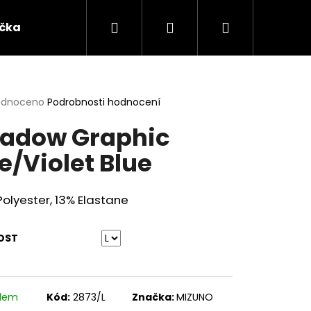
Hledat
Přihlášení
Nákupní
ička
Oblečení
Dárkové předměty a ostatn
košík
rné
odnoceno
Podrobnosti hodnocení
cení
adow Graphic
ktu
e/Violet Blue
ček.
olyester, 13% Elastane
OST
adem
Kód:
2873/L
Značka:
MIZUNO
ATSUDO KINK BLACK