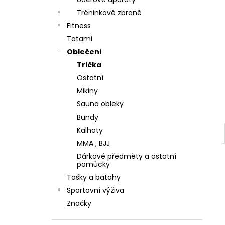
TYRO/REI 350 - BÍLÉ
l
Tréninkové zbraně
600 Kč
Fitness
Tatami
Oblečení
Trička
Ostatní
Mikiny
Sauna obleky
Bundy
Kalhoty
MMA ; BJJ
Dárkové předměty a ostatní
pomůcky
Tašky a batohy
Sportovní výživa
Značky