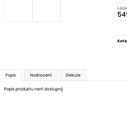
890 Kč
1 990 Kč
1 09
54
Měr
cena
Kate
Popis
Hodnocení
Diskuze
Popis produktu není dostupný