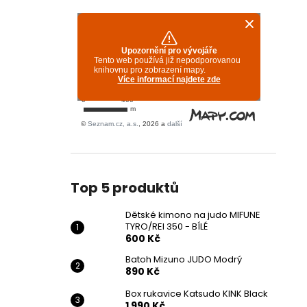
Top 5 produktů
Dětské kimono na judo MIFUNE
TYRO/REI 350 - BÍLÉ
600 Kč
Batoh Mizuno JUDO Modrý
890 Kč
Box rukavice Katsudo KINK Black
1 990 Kč