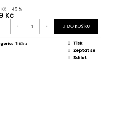
0 Kč
–49 %
9 Kč
ná
DO KOŠÍKU
:
Tisk
gorie
:
Trička
Zeptat se
Sdílet