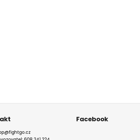
akt
Facebook
op
@
fightgo.cz
ovozovatel: 608 241 224