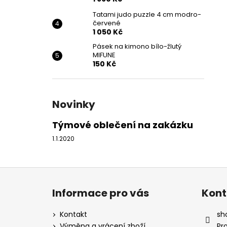
Tatami judo puzzle 4 cm modro-
červené
1 050 Kč
Pásek na kimono bílo-žlutý
MIFUNE
150 Kč
Novinky
Týmové oblečení na zakázku
1.1.2020
Z
á
Informace pro vás
Kont
p
a
Kontakt
sh
t
Výměna a vrácení zboží
Pr