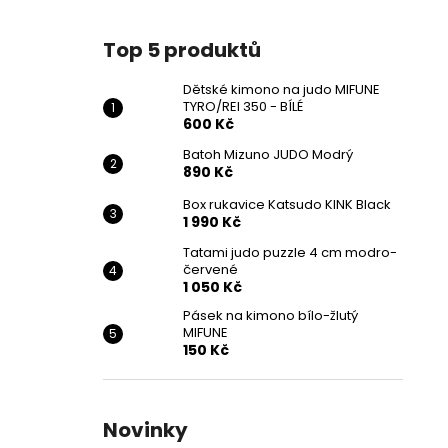
Top 5 produktů
Dětské kimono na judo MIFUNE
TYRO/REI 350 - BÍLÉ
600 Kč
Batoh Mizuno JUDO Modrý
890 Kč
Box rukavice Katsudo KINK Black
1 990 Kč
Tatami judo puzzle 4 cm modro-
červené
1 050 Kč
Pásek na kimono bílo-žlutý
MIFUNE
150 Kč
Novinky