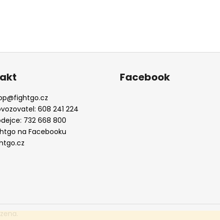
akt
Facebook
op
@
fightgo.cz
ovozovatel: 608 241 224
odejce: 732 668 800
ghtgo na Facebooku
ghtgo.cz
azena.