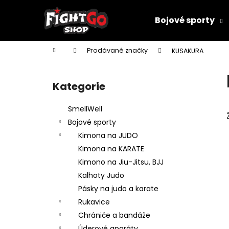
K
Přejít
na
o
Bojové sporty
obsah
Zpět
Zpět
š
do
do
í
Domů
Prodávané značky
KUSAKURA
k
obchodu
obchodu
P
o
Kategorie
Přeskočit
s
kategorie
t
SmellWell
r
Bojové sporty
a
Kimona na JUDO
n
Kimona na KARATE
n
Kimono na Jiu-Jitsu, BJJ
í
Kalhoty Judo
p
Pásky na judo a karate
a
Rukavice
n
Chrániče a bandáže
DĚTSKÉ KIMONO NA JUDO MIFUNE
e
Úderové aparáty