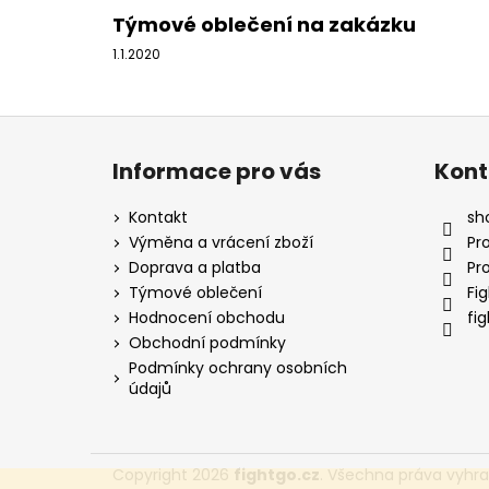
Týmové oblečení na zakázku
1.1.2020
Z
á
Informace pro vás
Kont
p
a
Kontakt
sh
t
Výměna a vrácení zboží
Pr
í
Doprava a platba
Pr
Týmové oblečení
Fi
Hodnocení obchodu
fi
Obchodní podmínky
Podmínky ochrany osobních
údajů
Copyright 2026
fightgo.cz
. Všechna práva vyhr