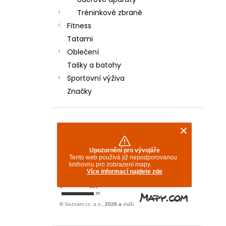
TYRO/REI 350 - BÍLÉ
l
Tréninkové zbraně
600 Kč
Fitness
Tatami
Oblečení
Tašky a batohy
Sportovní výživa
Značky