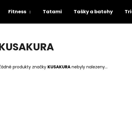
Fitness
Tatami
Tašky a batohy
Tr
Co potřebujete najít?
KUSAKURA
HLEDAT
Žádné produkty značky
KUSAKURA
nebyly nalezeny...
Doporučujeme
BATOH MIZUNO JUDO MODRÝ
BOX RUKAVICE K